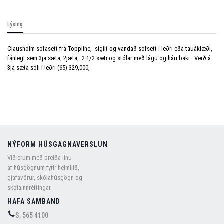
Lýsing
Clausholm sófasett frá Toppline, sígilt og vandað sófsett í leðri eða tauáklæði,
fánlegt sem 3ja sæta, 2jæta, 2.1/2 sæti og stólar með lágu og háu baki Verð á
3ja sæta sófi í leðri (65) 329,000,-
NÝFORM HÚSGAGNAVERSLUN
Við erum með breiða línu
af húsgögnum fyrir heimilið,
gjafavörur, skólahúsgögn og
skólainnréttingar.
HAFA SAMBAND
S: 565 4100