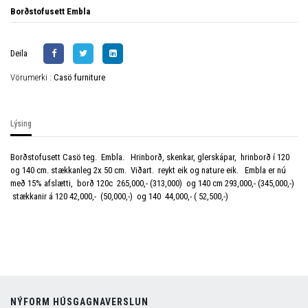
Borðstofusett Embla
Deila
Vörumerki :
Casö furniture
Lýsing
Borðstofusett Casö teg. Embla. Hrinborð, skenkar, glerskápar, hrinborð í 120
og 140 cm. stækkanleg 2x 50 cm. Viðart. reykt eik og nature eik. Embla er nú
með 15% afslætti, borð 120c 265,000,- (313,000) og 140 cm 293,000,- (345,000,-)
stækkanir á 120 42,000,- (50,000,-) og 140 44,000,- ( 52,500,-)
NÝFORM HÚSGAGNAVERSLUN