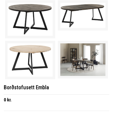
Borðstofusett Embla
0 kr.