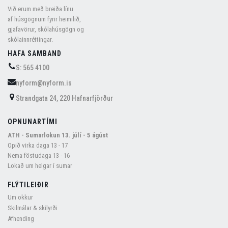
Við erum með breiða línu
af húsgögnum fyrir heimilið,
gjafavörur, skólahúsgögn og
skólainnréttingar.
HAFA SAMBAND
S: 565 4100
nyform@nyform.is
Strandgata 24, 220 Hafnarfjörður
OPNUNARTÍMI
ATH - Sumarlokun 13. júlí - 5 ágúst
Opið virka daga 13 - 17
Nema föstudaga 13 - 16
Lokað um helgar í sumar
FLÝTILEIÐIR
Um okkur
Skilmálar & skilyrði
Afhending